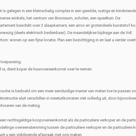
 gelegen in een kleinschalig complex in een gewilde, rustige en kindvriende
verse winkels, het centrum van Brunssum, scholen, een speeltuin. De
artement beschikt over 2 slaapkamers, een airco en grotendeels kunststof ko
aanwezig (deels elektrisch bedienbaar). De maandelijkse bijdrage aan de VvE
m: wonen op een fijne locatie. Plan een bezichtiging in en laat u verder overt
 toepassing.
el is, dient koper de huurovereenkomst over te nemen.
ructie is bedoeld om een meer eenduidige manier van meten toe te passen vo
nstructie sluit verschillen in meetuitkomsten niet volledig uit, door bijvoorbe
uitvoeren van de meting.
n een rechtsgeldige koopovereenkomst als de particuliere verkoper en de partic
inge overeenstemming tussen de particuliere verkoper en de particuliere k
kunt u een vrijblijvende afspraak met ons maken.