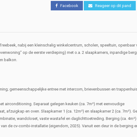
Facebook
Reageer op dit pand
reebeek, nabij een kleinschalig winkelcentrum, scholen, speeltuin, openbaar 
ovenwoning" op de eerste verdieping) met o.a. 2 slaapkamers, inpandige berg
en balkon.
ing; gemeenschappelijke entree met intercom, brievenbussen en trappenhuis
met airconditioning. Separaat gelegen keuken (ca. 7m²) met eenvoudige
at, afzuigkap en oven. Slaapkamer 1 (ca. 12m²) en slaapkamer 2 (ca. 7m²). G
inatie, wandcloset, vaste wastafel en daglichttoetreding. Berging (ca. 4m²)
van de cv-combi-installatie (eigendom, 2025). Vanuit een deur in de berging e