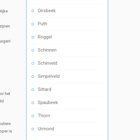
Oirsbeek
lijke
Puth
zijnen
Roggel
uigen!
Schinnen
Schinveld
Simpelveld
Sittard
or het
eld
Spaubeek
Thorn
uliere
Urmond
oper is