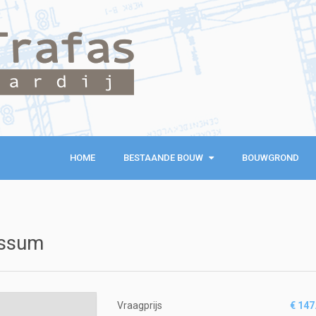
HOME
BESTAANDE BOUW
BESTAANDE BOUW
BOUWGROND
KOOPWONINGEN
EXCLUSIEVE WONINGEN
nssum
RECREATIEWONINGEN
Vraagprijs
€ 147