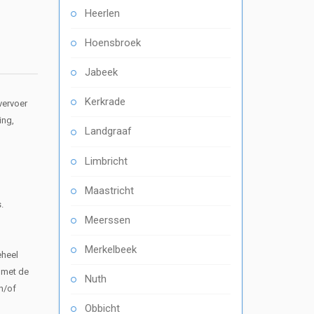
Heerlen
Hoensbroek
Jabeek
Kerkrade
vervoer
ing,
Landgraaf
Limbricht
Maastricht
.
Meerssen
Merkelbeek
eheel
 met de
Nuth
n/of
Obbicht