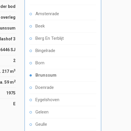
der bod
Amstenrade
n overleg
Beek
runssum
Berg En Terblijt
lashof 3
6446 SJ
Bingelrade
2
Born
3
. 217 m
Brunssum
2
a. 59 m
Doenrade
1975
Eygelshoven
E
Geleen
Geulle