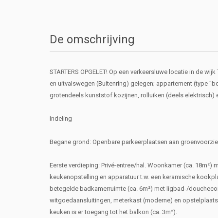
De omschrijving
STARTERS OPGELET! Op een verkeersluwe locatie in de wijk T
en uitvalswegen (Buitenring) gelegen; appartement (type "b
grotendeels kunststof kozijnen, rolluiken (deels elektrisch) 
Indeling
Begane grond: Openbare parkeerplaatsen aan groenvoorzien
Eerste verdieping: Privé-entree/hal. Woonkamer (ca. 18m²) 
keukenopstelling en apparatuur t.w. een keramische kookpla
betegelde badkamerruimte (ca. 6m²) met ligbad-/douchecomb
witgoedaansluitingen, meterkast (moderne) en opstelplaats 
keuken is er toegang tot het balkon (ca. 3m²).