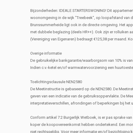
Bijzonderheden: IDEALE STARTERSWONING! Dit appartement is
woonomgeving in de wijk "Treebeek", op loopafstand van di
Brunssummerheide ligt ook in de directe omgeving. Het app
met dubbele beglazing (deels HR++). Ook zijn er rolluiken 
(Vereniging van Eigenaren) bedraagt €125,38 per maand. Korto
Overige informatie
De gebruikelijke bankgarantie/waarborgsom van 10% is van
Indien c.v.-ketel en/of warmwatervoorziening een huurtoest
Toelichtingsclausule NEN2580
De Meetinstructie is gebaseerd op de NEN2580. De Meetinst
geven van een indicatie van de gebruiksoppervlakte. De Meeti
interpretatieverschillen, afrondingen of beperkingen bij het 
Conform artikel 7:2 Burgerlijk Wetboek, is er pas sprake va
koper de koopovereenkomst hebben ondertekend. Een mondel
niet rechtsgeldig. Voor meer informatie en/of bezichtiging 