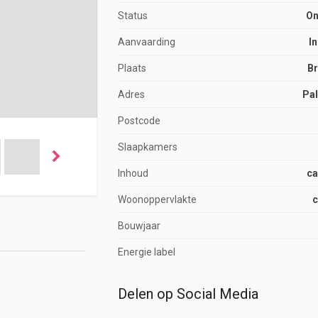
Status
On
Aanvaarding
I
Plaats
B
Adres
Pal
Postcode
Slaapkamers
Inhoud
ca
Woonoppervlakte
c
Bouwjaar
Energie label
Delen op Social Media