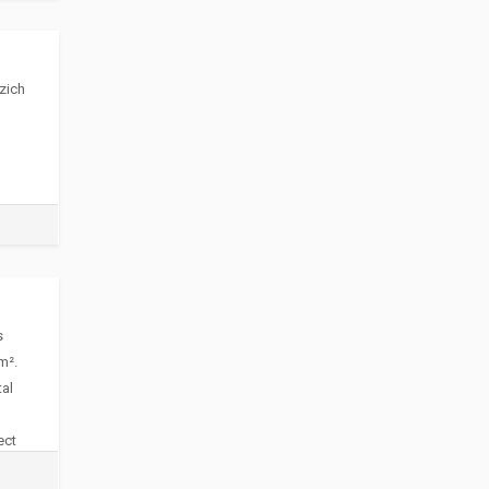
zich
s
m².
tal
ect