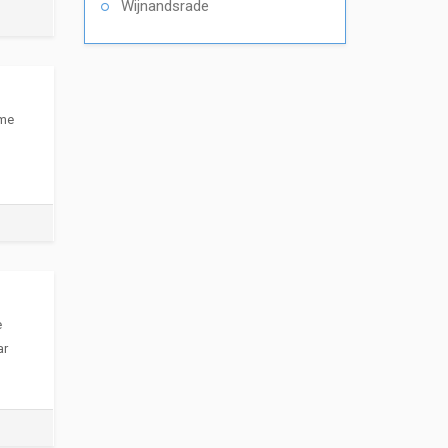
Wijnandsrade
ime
e
ar