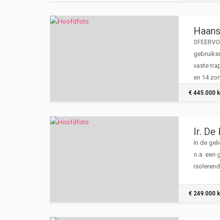
Haans
SFEERVO
gebruiks
vaste tra
en 14 zo
€ 445.000 k
Ir. De
In de gel
o.a. een 
isolerend
€ 249.000 k