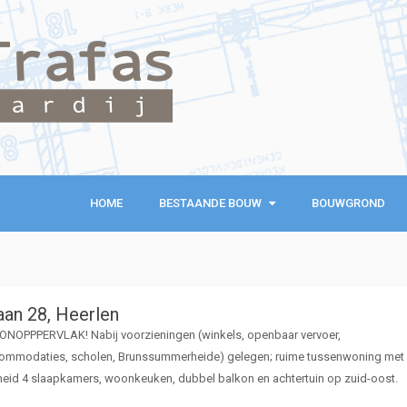
HOME
BESTAANDE BOUW
BESTAANDE BOUW
BOUWGROND
KOOPWONINGEN
EXCLUSIEVE WONINGEN
laan 28, Heerlen
RECREATIEWONINGEN
NOPPPERVLAK! Nabij voorzieningen (winkels, openbaar vervoer,
ommodaties, scholen, Brunssummerheide) gelegen; ruime tussenwoning met 
heid 4 slaapkamers, woonkeuken, dubbel balkon en achtertuin op zuid-oost.