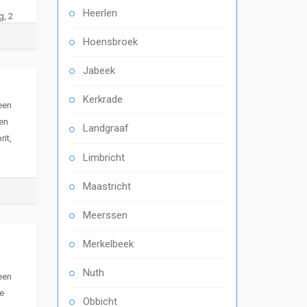
Heerlen
g, 2
Hoensbroek
Jabeek
Kerkrade
een
en
Landgraaf
it,
Limbricht
Maastricht
Meerssen
Merkelbeek
Nuth
een
e
Obbicht