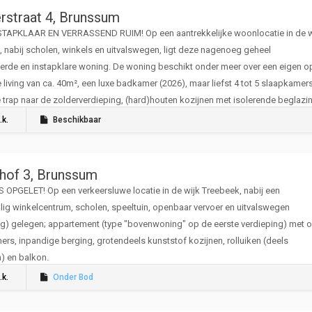
erstraat 4, Brunssum
STAPKLAAR EN VERRASSEND RUIM! Op een aantrekkelijke woonlocatie in de w
 nabij scholen, winkels en uitvalswegen, ligt deze nagenoeg geheel
rde en instapklare woning. De woning beschikt onder meer over een eigen op
e living van ca. 40m², een luxe badkamer (2026), maar liefst 4 tot 5 slaapkamers
 trap naar de zolderverdieping, (hard)houten kozijnen met isolerende beglazi
aai aangelegde, privacyvolle tuin.
.k.
Beschikbaar
shof 3, Brunssum
OPGELET! Op een verkeersluwe locatie in de wijk Treebeek, nabij een
lig winkelcentrum, scholen, speeltuin, openbaar vervoer en uitvalswegen
ng) gelegen; appartement (type "bovenwoning" op de eerste verdieping) met o.
rs, inpandige berging, grotendeels kunststof kozijnen, rolluiken (deels
h) en balkon.
.k.
Onder Bod