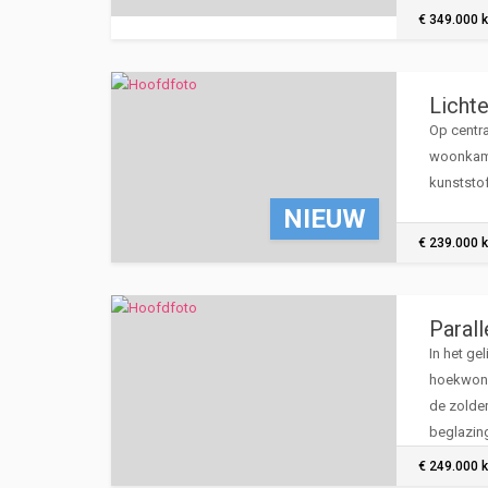
zonnepan
€ 349.000 k
Licht
Op centra
woonkame
kunststof
NIEUW
€ 239.000 k
Parall
In het ge
hoekwoni
de zolder
beglazin
€ 249.000 k