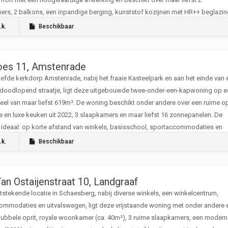
rs, 2 balkons, een inpandige berging, kunststof kozijnen met HR++ beglazin
een moderne keuken en een luxe keuken.
.k.
Beschikbaar
oes 11, Amstenrade
liefde kerkdorp Amstenrade, nabij het fraaie Kasteelpark en aan het einde van 
n doodlopend straatje, ligt deze uitgebouwde twee-onder-een-kapwoning op e
ceel van maar liefst 619m². De woning beschikt onder andere over een ruime opr
e en luxe keuken uit 2022, 3 slaapkamers en maar liefst 16 zonnepanelen. De
s ideaal: op korte afstand van winkels, basisschool, sportaccommodaties en
orecagelegenheden. Ook de oprit naar de Buitenring is snel bereikbaar.
.k.
Beschikbaar
an Ostaijenstraat 10, Landgraaf
tstekende locatie in Schaesberg, nabij diverse winkels, een winkelcentrum,
ommodaties en uitvalswegen, ligt deze vrijstaande woning met onder andere 
dubbele oprit, royale woonkamer (ca. 40m²), 3 ruime slaapkamers, een modern