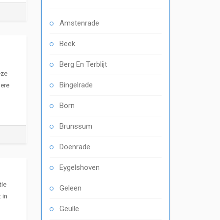
Amstenrade
Beek
Berg En Terblijt
eze
Bingelrade
dere
Born
,
Brunssum
Doenrade
Eygelshoven
ie
Geleen
 in
Geulle