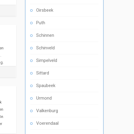
Oirsbeek
Puth
Schinnen
Schinveld
en
.
Simpelveld
ng.
Sittard
Spaubeek
Urmond
k
en
Valkenburg
te.
Voerendaal
er