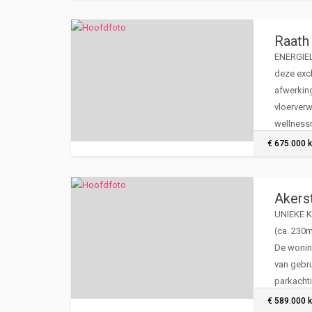
Raath 
ENERGIEL
deze excl
afwerkin
vloerverw
wellnessr
uitzonde
€ 675.000 k
Akers
UNIEKE K
(ca. 230m
De woning
van gebr
parkachti
op een ce
€ 589.000 k