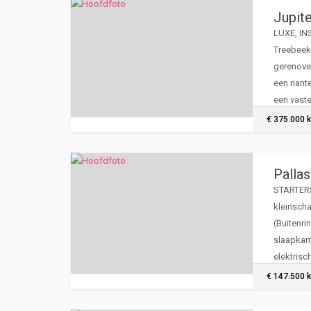
Jupit
LUXE, IN
Treebeek,
gerenovee
een riant
een vaste
én een fr
€ 375.000 k
Palla
STARTERS 
kleinscha
(Buitenri
slaapkame
elektrisc
€ 147.500 k