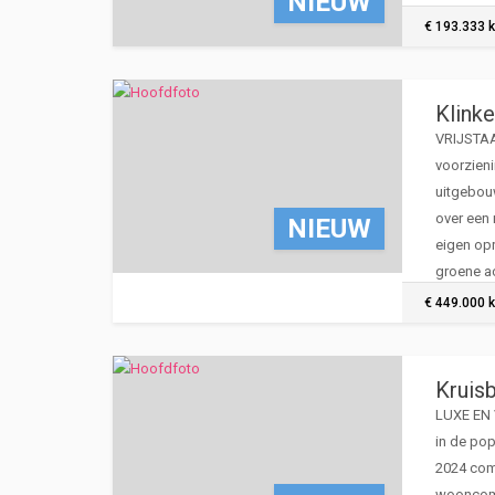
NIEUW
€ 193.333 k
Klink
VRIJSTAA
voorzien
uitgebouw
over een
NIEUW
eigen opr
groene ac
€ 449.000 k
Kruis
LUXE EN 
in de pop
2024 com
wooncomf