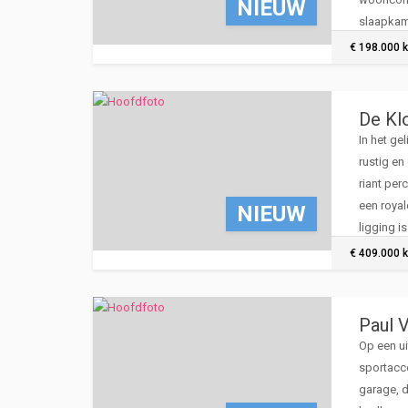
NIEUW
slaapkame
airco’s, 
€ 198.000 k
De Kl
In het ge
rustig e
riant per
een royal
NIEUW
ligging i
diverse h
€ 409.000 k
Paul V
Op een ui
sportacc
garage, 