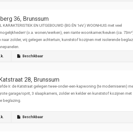
berg 36, Brunssum
L KARAKTERISTIEK EN UITGEBOUWD (BG ÉN 1eV.) WOONHUIS met veel
mogelijkheden! (o.a. wonen/werken), een riante woonkamer/keuken (ca. 73m²)
p naar zolder, vrij gelegen achtertuin, kunststof kozijnen met isolerende begla
nnepanelen.
.k.
Beschikbaar
 Katstraat 28, Brunssum
iefde Ir. de Katstraat gelegen twee-onder-een-kapwoning (te moderniseren) m
grote garage/oprit, 3 slaapkamers, zolder en kelder en kunststof kozijnen met
e beglazing.
.k.
Beschikbaar