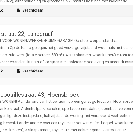
(2022), airconditioning en grotendeels kunststof kozijnen met isolerende
 en rolluiken.
.k.
Beschikbaar
straat 22, Landgraaf
T VOOR WONEN/WERKEN/RUIME GARAGE! Op steenworp afstand van
ntrum Op de Kamp gelegen; het goed verzorgd vrijstaand woonhuis met o.a. e
in op zuid-west (totale perceel 580m²), 4 slaapkamers, woonkamer/keuken (ca
 zonnepanelen, kunststof kozijnen met isolerende beglazing en airconditioni
.k.
Beschikbaar
Lebouillestraat 43, Hoensbroek
WONEN! Aan de rand van het centrum, op een gunstige locatie in Hoensbroe
 winkelstraat, Aldenhofpark, scholen, sportaccommodaties, openbaar vervoer 
gen ligt deze instapklare, halfvrijstaande woning met verrassend veel leefruim
g beschikt onder andere over een royale aanbouw met lichtkoepel, woonkam
, incl. keuken), 3 slaapkamers, royale tuin met achteringang, 2 airco's en 16