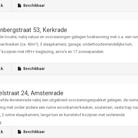
elen (eigendom).
.k.
Beschikbaar
enbergstraat 53, Kerkrade
le locatie, nabij natuur en voorzieningen gelegen hoekwoning met o.a. een ru
r/keuken (ca. 43m²), 3 slaapkamers, garage, onderhoudsvriendelijke tuin,
 kozijnen met HR++ beglazing, airco's en 17 zonnepanelen.
.k.
Beschikbaar
elstraat 24, Amstenrade
liefde Amstenrade nabij een uitgebreid voorzieningenpakket gelegen; de ruim
ng met onder andere een ruime woonkamer/keuken, souterrain, vaste trap na
, 2 ruime slaapkamers, lange tuin en kunststof kozijnen met isolerende
g.
.k.
Beschikbaar