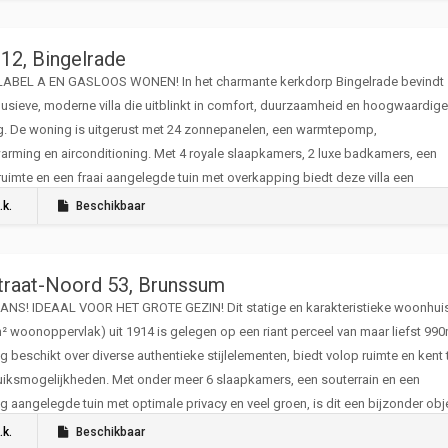
12, Bingelrade
ABEL A EN GASLOOS WONEN! In het charmante kerkdorp Bingelrade bevindt 
usieve, moderne villa die uitblinkt in comfort, duurzaamheid en hoogwaardige
g. De woning is uitgerust met 24 zonnepanelen, een warmtepomp,
arming en airconditioning. Met 4 royale slaapkamers, 2 luxe badkamers, een
uimte en een fraai aangelegde tuin met overkapping biedt deze villa een
rlijk hoog woonniveau.
.k.
Beschikbaar
traat-Noord 53, Brunssum
ANS! IDEAAL VOOR HET GROTE GEZIN! Dit statige en karakteristieke woonhui
² woonoppervlak) uit 1914 is gelegen op een riant perceel van maar liefst 990
 beschikt over diverse authentieke stijlelementen, biedt volop ruimte en kent 
uiksmogelijkheden. Met onder meer 6 slaapkamers, een souterrain en een
g aangelegde tuin met optimale privacy en veel groen, is dit een bijzonder obj
ntrale locatie.
.k.
Beschikbaar