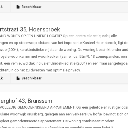
.k.
Beschikbaar
ertstraat 35, Hoensbroek
ND WONEN OP EEN UNIEKE LOCATIE! Op een centrale locatie, nabij alle
ingen en op steenworp afstand van het imposante Kasteel Hoensbroek, ligt d
de (2004), karakteristieke vrijstaande woning. De woning beschikt onder an
 royale woonkamer met woonkeuken (samen ca. 55m²), 13 zonnepanelen, een
it, een vernieuwd dak inclusief Unidek-isolatie (2004) en een fraai aangelegde
htertuin op het zuidwesten met optimale privacy.
.k.
Beschikbaar
berghof 43, Brunssum
VOLLEDIG GEMODERNISEERD APPARTEMENT! Op een geliefde en rustige locat
ulaire woonwijk Kruisberg, gelegen aan een verkeersluw hofje, bevindt zich dit
pleet gemoderniseerde appartement. De woning combineert modern
ort met een hoogwaardige afwerking en beschikt over maar liefst 2