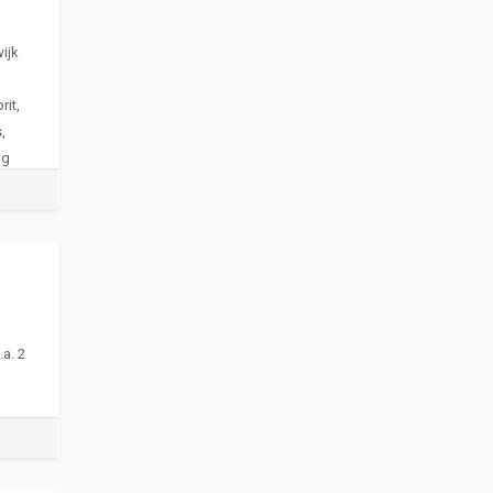
ijk
rit,
,
ng
a. 2