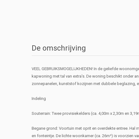
De omschrijving
VEEL GEBRUIKSMOGELIJKHEDEN! In de geliefde woonomgevin
kapwoning met tal van extra’s. De woning beschikt onder and
zonnepanelen, kunststof kozijnen met dubbele beglazing, ee
Indeling
Souterrain: Twee provisiekelders (ca. 4,00m x 2,30m en 3,19
Begane grond: Voortuin met oprit en overdekte entree. Hal me
en fonteintje. De lichte woonkamer (ca. 26m²) is voorzien va