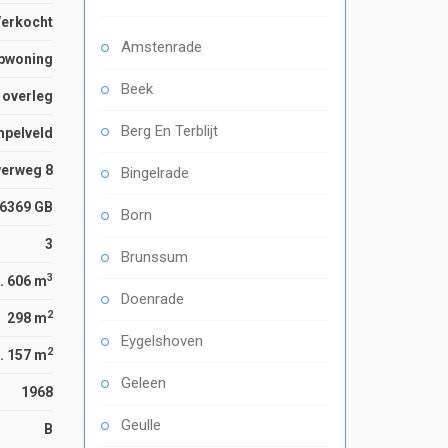
Verkocht
Amstenrade
apwoning
Beek
n overleg
Berg En Terblijt
mpelveld
erweg 8
Bingelrade
6369 GB
Born
3
Brunssum
3
. 606 m
Doenrade
2
298 m
Eygelshoven
2
. 157 m
Geleen
1968
Geulle
B