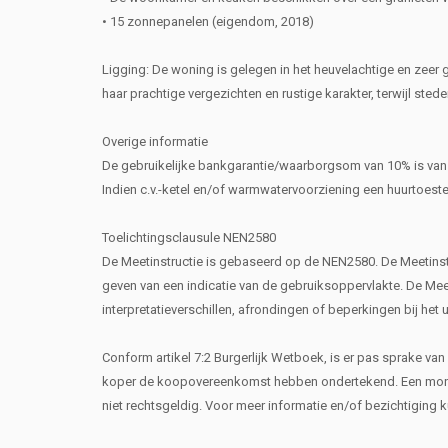
• 15 zonnepanelen (eigendom, 2018)
Ligging: De woning is gelegen in het heuvelachtige en zee
haar prachtige vergezichten en rustige karakter, terwijl ste
Overige informatie
De gebruikelijke bankgarantie/waarborgsom van 10% is van
Indien c.v.-ketel en/of warmwatervoorziening een huurtoest
Toelichtingsclausule NEN2580
De Meetinstructie is gebaseerd op de NEN2580. De Meetinst
geven van een indicatie van de gebruiksoppervlakte. De Meeti
interpretatieverschillen, afrondingen of beperkingen bij het 
Conform artikel 7:2 Burgerlijk Wetboek, is er pas sprake va
koper de koopovereenkomst hebben ondertekend. Een mondel
niet rechtsgeldig. Voor meer informatie en/of bezichtiging 