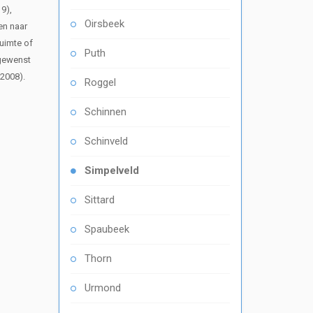
9),
Oirsbeek
en naar
ruimte of
Puth
 gewenst
 2008).
Roggel
Schinnen
Schinveld
Simpelveld
Sittard
Spaubeek
Thorn
Urmond