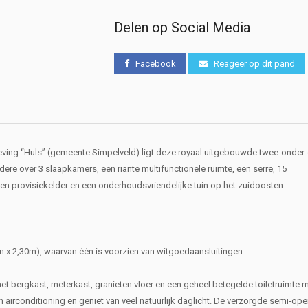
Delen op Social Media
Facebook
Reageer op dit pand
g “Huls” (gemeente Simpelveld) ligt deze royaal uitgebouwde twee-onder-
ere over 3 slaapkamers, een riante multifunctionele ruimte, een serre, 15
n provisiekelder en een onderhoudsvriendelijke tuin op het zuidoosten.
m x 2,30m), waarvan één is voorzien van witgoedaansluitingen.
t bergkast, meterkast, granieten vloer en een geheel betegelde toiletruimte me
n airconditioning en geniet van veel natuurlijk daglicht. De verzorgde semi-op