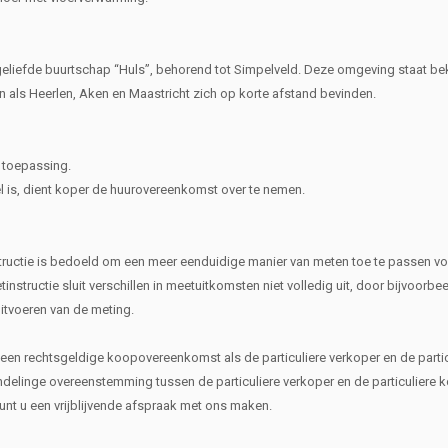
r geliefde buurtschap “Huls”, behorend tot Simpelveld. Deze omgeving staat 
den als Heerlen, Aken en Maastricht zich op korte afstand bevinden.
 toepassing.
el is, dient koper de huurovereenkomst over te nemen.
ructie is bedoeld om een meer eenduidige manier van meten toe te passen vo
nstructie sluit verschillen in meetuitkomsten niet volledig uit, door bijvoorbe
uitvoeren van de meting.
n een rechtsgeldige koopovereenkomst als de particuliere verkoper en de partic
inge overeenstemming tussen de particuliere verkoper en de particuliere k
kunt u een vrijblijvende afspraak met ons maken.