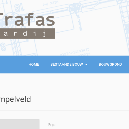
HOME
BESTAANDE BOUW
BESTAANDE BOUW
BOUWGROND
KOOPWONINGEN
EXCLUSIEVE WONINGEN
mpelveld
RECREATIEWONINGEN
Prijs