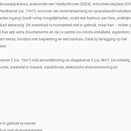
inbouwapparatuur, waaronder een heteluchtoven (2024), inductiekookplaat (201
re/tuinkamer (ca. 17m²), voorzien van vloerverwarming en openslaande tuindeur
parate ingang) biedt volop mogelijkheden, zoals een kantoor aan huis, praktijk
mbad aanwezig. Dit zwembad is momenteel niet in gebruik, maar kan – indien
hier een extra doucheruimte en de cv-ruimte (cv-combi-installatie, eigendom,
im terras, borders met beplanting en een tuinhuis. Dankzij de ligging op het
eten.
kamer 2 (ca. 15m²) met airconditioning en slaapkamer 3 (ca. 8m²). De volledig
uche, wastafel in meubel, wandcloset, elektrische vloerverwarming en
w in gebruik te nemen
loer met vloerverwarming.