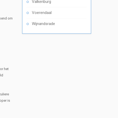
Valkenburg
Voerendaal
bekend om
Wijnandsrade
or het
eld
uliere
oper is