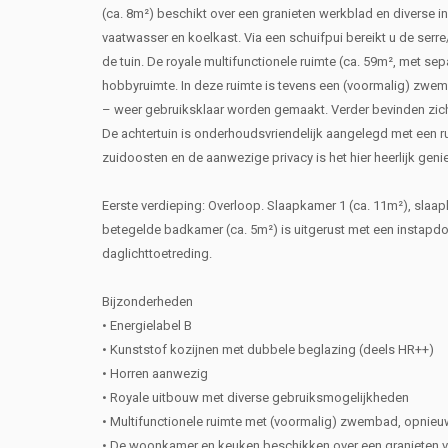
(ca. 8m²) beschikt over een granieten werkblad en diverse 
vaatwasser en koelkast. Via een schuifpui bereikt u de ser
de tuin. De royale multifunctionele ruimte (ca. 59m², met se
hobbyruimte. In deze ruimte is tevens een (voormalig) zwe
– weer gebruiksklaar worden gemaakt. Verder bevinden zich 
De achtertuin is onderhoudsvriendelijk aangelegd met een ru
zuidoosten en de aanwezige privacy is het hier heerlijk geni
Eerste verdieping: Overloop. Slaapkamer 1 (ca. 11m²), slaap
betegelde badkamer (ca. 5m²) is uitgerust met een instapdo
daglichttoetreding.
Bijzonderheden
• Energielabel B
• Kunststof kozijnen met dubbele beglazing (deels HR++)
• Horren aanwezig
• Royale uitbouw met diverse gebruiksmogelijkheden
• Multifunctionele ruimte met (voormalig) zwembad, opnieu
• De woonkamer en keuken beschikken over een granieten v