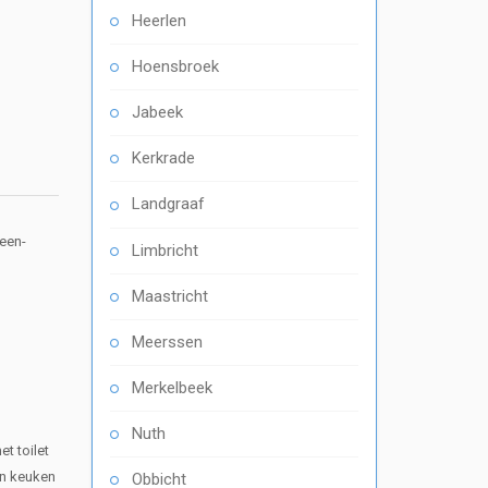
Heerlen
Hoensbroek
Jabeek
Kerkrade
Landgraaf
een-
Limbricht
Maastricht
Meerssen
Merkelbeek
Nuth
t toilet
en keuken
Obbicht