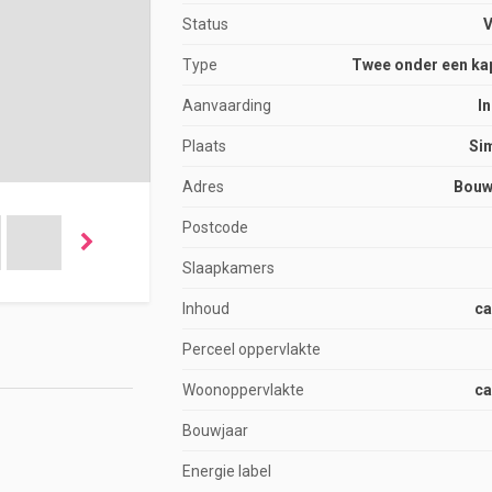
Status
Type
Twee onder een k
Aanvaarding
I
Plaats
Si
Adres
Bouw
Postcode
Slaapkamers
Inhoud
ca
Perceel oppervlakte
Woonoppervlakte
ca
Bouwjaar
Energie label