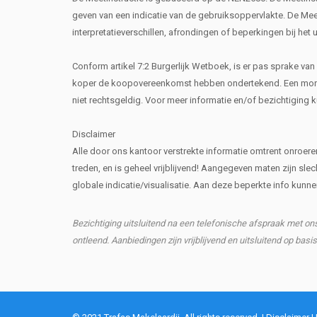
geven van een indicatie van de gebruiksoppervlakte. De Meeti
interpretatieverschillen, afrondingen of beperkingen bij het 
Conform artikel 7:2 Burgerlijk Wetboek, is er pas sprake va
koper de koopovereenkomst hebben ondertekend. Een mondel
niet rechtsgeldig. Voor meer informatie en/of bezichtiging 
Disclaimer
Alle door ons kantoor verstrekte informatie omtrent onroe
treden, en is geheel vrijblijvend! Aangegeven maten zijn slec
globale indicatie/visualisatie. Aan deze beperkte info kun
Bezichtiging uitsluitend na een telefonische afspraak met o
ontleend. Aanbiedingen zijn vrijblijvend en uitsluitend op basi