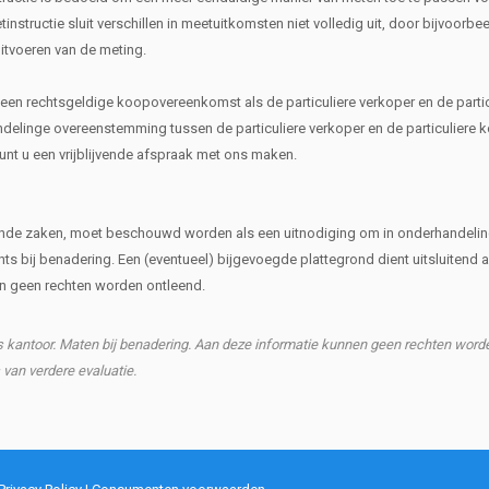
nstructie sluit verschillen in meetuitkomsten niet volledig uit, door bijvoorbe
uitvoeren van de meting.
n een rechtsgeldige koopovereenkomst als de particuliere verkoper en de partic
inge overeenstemming tussen de particuliere verkoper en de particuliere k
kunt u een vrijblijvende afspraak met ons maken.
rende zaken, moet beschouwd worden als een uitnodiging om in onderhandelin
hts bij benadering. Een (eventueel) bijgevoegde plattegrond dient uitsluitend a
nen geen rechten worden ontleend.
ns kantoor. Maten bij benadering. Aan deze informatie kunnen geen rechten word
s van verdere evaluatie.