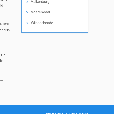
Valkenburg
eld
Voerendaal
Wijnandsrade
uliere
oper is
g te
ls
en