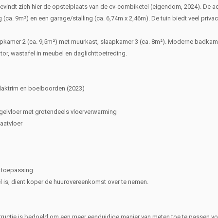
evindt zich hier de opstelplaats van de cv-combiketel (eigendom, 2024). De ac
 (ca. 9m²) en een garage/stalling (ca. 6,74m x 2,46m). De tuin biedt veel privac
aapkamer 2 (ca. 9,5m²) met muurkast, slaapkamer 3 (ca. 8m²). Moderne badkame
or, wastafel in meubel en daglichttoetreding.
 daktrim en boeiboorden (2023)
gelvloer met grotendeels vloerverwarming
aatvloer
 toepassing.
el is, dient koper de huurovereenkomst over te nemen.
ructie is bedoeld om een meer eenduidige manier van meten toe te passen vo