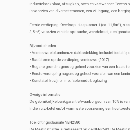
inductiekookplaat, afzuigkap, oven en vaatwasser. Tevens b
is voorzien van diverse terrassen, een zij-ingang, een berging
Eerste verdieping: Overloop; slaapkamer 1 (ca. 11,5m²), sl
3,5m²) voorzien van inloopdouche, wandcloset, designradiat
Bijzonderheden:
• Vernieuwde bitumineuze dakbedekking inclusief isolatie,
• Radiatoren op de verdieping vernieuwd (2017)
• Begane grond nagenoeg geheel voorzien van een fraaie te
• Eerste verdieping nagenoeg geheel voorzien van een lamin
• Kunststof kozijnen met isolerende beglazing
Overige informatie
De gebruikelijke bankgarantie/waarborgsom van 10% is van
Indien c.v.-ketel en/of warmwatervoorziening een huurtoest
Toelichtingsclausule NEN2580
De Meetinstructie is gebaseerd op de NEN2580. De Meetinst