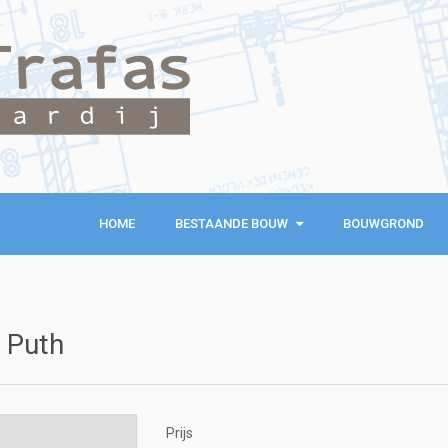
HOME
BESTAANDE BOUW
BESTAANDE BOUW
BOUWGROND
KOOPWONINGEN
EXCLUSIEVE WONINGEN
 Puth
RECREATIEWONINGEN
Prijs