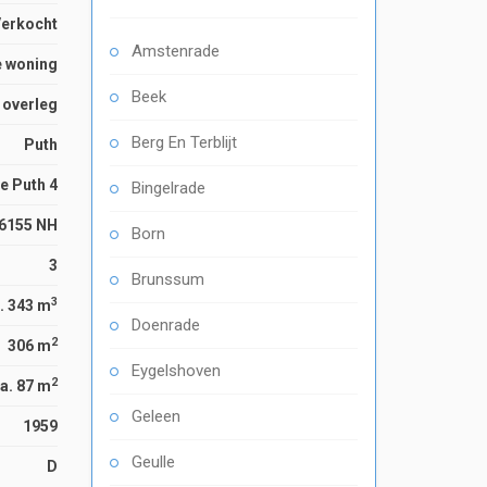
Verkocht
Amstenrade
e woning
Beek
n overleg
Berg En Terblijt
Puth
e Puth 4
Bingelrade
6155 NH
Born
3
Brunssum
3
. 343 m
Doenrade
2
306 m
Eygelshoven
2
a. 87 m
Geleen
1959
Geulle
D