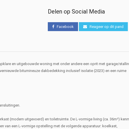
Delen op Social Media
Facebook
Reageer op dit pand
tapklare en uitgebouwde woning met onder andere een oprit met garage/stallin
vernieuwde bitumineuze dakbedekking inclusief isolatie (2023) en een ruime
ansluitingen.
rkast (modern uitgevoerd) en toiletruimte. De L-vormige living (ca. 36m²) kenm
zien van een L-vormige opstelling met de volgende apparatuur: koelkast,