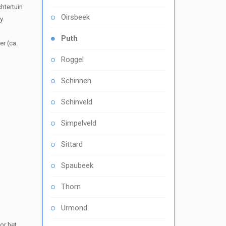
htertuin
Oirsbeek
y.
Puth
r (ca.
Roggel
Schinnen
Schinveld
Simpelveld
Sittard
Spaubeek
Thorn
Urmond
or het