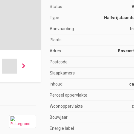
Status
Type
Halfvrijstaand
Aanvaarding
I
Plaats
Adres
Bovenst
Postcode
Slaapkamers
Inhoud
ca
Perceel oppervlakte
Woonoppervlakte
c
Bouwjaar
Energie label