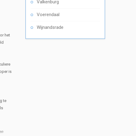
Valkenburg
Voerendaal
Wijnandsrade
or het
eld
uliere
oper is
g te
ls
en