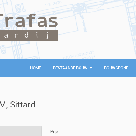
HOME
BESTAANDE BOUW
BESTAANDE BOUW
BOUWGROND
KOOPWONINGEN
EXCLUSIEVE WONINGEN
M, Sittard
RECREATIEWONINGEN
Prijs