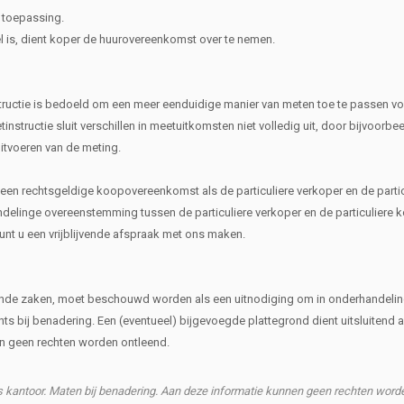
 toepassing.
el is, dient koper de huurovereenkomst over te nemen.
ructie is bedoeld om een meer eenduidige manier van meten toe te passen vo
nstructie sluit verschillen in meetuitkomsten niet volledig uit, door bijvoorbe
uitvoeren van de meting.
n een rechtsgeldige koopovereenkomst als de particuliere verkoper en de partic
inge overeenstemming tussen de particuliere verkoper en de particuliere k
kunt u een vrijblijvende afspraak met ons maken.
rende zaken, moet beschouwd worden als een uitnodiging om in onderhandelin
hts bij benadering. Een (eventueel) bijgevoegde plattegrond dient uitsluitend a
nen geen rechten worden ontleend.
ns kantoor. Maten bij benadering. Aan deze informatie kunnen geen rechten word