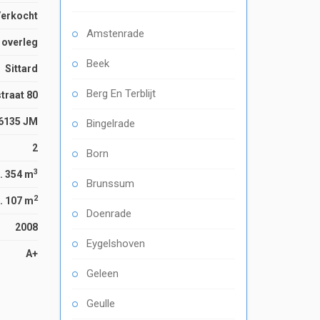
Verkocht
Amstenrade
n overleg
Beek
Sittard
Berg En Terblijt
traat 80
6135 JM
Bingelrade
2
Born
3
. 354 m
Brunssum
2
. 107 m
Doenrade
2008
Eygelshoven
A+
Geleen
Geulle