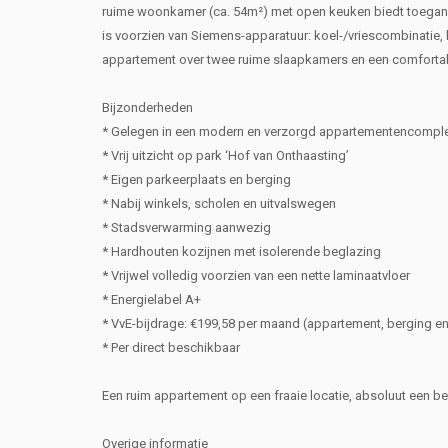
ruime woonkamer (ca. 54m²) met open keuken biedt toegang t
is voorzien van Siemens-apparatuur: koel-/vriescombinatie,
appartement over twee ruime slaapkamers en een comforta
Bijzonderheden
* Gelegen in een modern en verzorgd appartementencompl
* Vrij uitzicht op park ‘Hof van Onthaasting’
* Eigen parkeerplaats en berging
* Nabij winkels, scholen en uitvalswegen
* Stadsverwarming aanwezig
* Hardhouten kozijnen met isolerende beglazing
* Vrijwel volledig voorzien van een nette laminaatvloer
* Energielabel A+
* VvE-bijdrage: €199,58 per maand (appartement, berging en
* Per direct beschikbaar
Een ruim appartement op een fraaie locatie, absoluut een be
Overige informatie