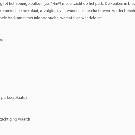
ot het zonnige balkon (ca. 14m²) met uitzicht op het park. De keuken in L-op
 keramische kookplaat, afzuigkap, vaatwasser en heteluchtoven. Verder beschi
bele badkamer met inloopdouche, wastafel en wandcloset.
ex
 parkeerplaats).
zichtiging waard!