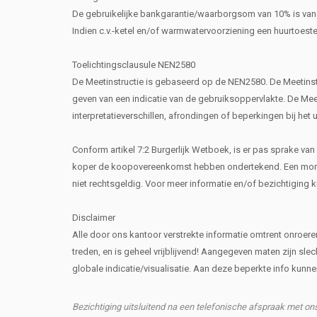
De gebruikelijke bankgarantie/waarborgsom van 10% is van
Indien c.v.-ketel en/of warmwatervoorziening een huurtoest
Toelichtingsclausule NEN2580
De Meetinstructie is gebaseerd op de NEN2580. De Meetinst
geven van een indicatie van de gebruiksoppervlakte. De Meeti
interpretatieverschillen, afrondingen of beperkingen bij het 
Conform artikel 7:2 Burgerlijk Wetboek, is er pas sprake va
koper de koopovereenkomst hebben ondertekend. Een mondel
niet rechtsgeldig. Voor meer informatie en/of bezichtiging 
Disclaimer
Alle door ons kantoor verstrekte informatie omtrent onroe
treden, en is geheel vrijblijvend! Aangegeven maten zijn slec
globale indicatie/visualisatie. Aan deze beperkte info kun
Bezichtiging uitsluitend na een telefonische afspraak met o