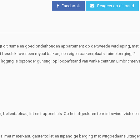
Facebook
Reageer op dit pand
igt dit ruime en goed onderhouden appartement op de tweede verdieping, met 
t beschikt over een royaal balkon, een eigen parkeerplaats, ruime berging, 2
igging is bijzonder gunstig: op loopafstand van winkelcentrum Limbrichterve
bellentableau, lift en trappenhuis. Op het afgesloten terrein bevindt zich een
thal met meterkast, gastentoilet en inpandige berging met witgoedaansluitinge