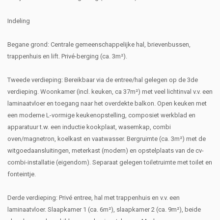
Indeling
Begane grond: Centrale gemeenschappelijke hal, brievenbussen,
trappenhuis en lift. Privé-berging (ca. 3m²).
Tweede verdieping: Bereikbaar via de entree/hal gelegen op de 3de
verdieping. Woonkamer (incl. keuken, ca 37m²) met veel lichtinval v.v. een
laminaatvloer en toegang naar het overdekte balkon. Open keuken met
een moderne L-vormige keukenopstelling, composiet werkblad en
apparatuur t.w. een inductie kookplaat, wasemkap, combi
oven/magnetron, koelkast en vaatwasser. Bergruimte (ca. 3m²) met de
witgoedaansluitingen, meterkast (modern) en opstelplaats van de cv-
combi-installatie (eigendom). Separaat gelegen toiletruimte met toilet en
fonteintje.
Derde verdieping: Privé entree, hal met trappenhuis en v.v. een
laminaatvloer. Slaapkamer 1 (ca. 6m²), slaapkamer 2 (ca. 9m²), beide