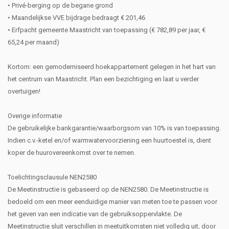
• Privé-berging op de begane grond
• Maandelijkse VVE bijdrage bedraagt € 201,46
• Erfpacht gemeente Maastricht van toepassing (€ 782,89 per jaar, €
65,24 per maand)
Kortom: een gemoderniseerd hoekappartement gelegen in het hart van
het centrum van Maastricht. Plan een bezichtiging en laat u verder
overtuigen!
Overige informatie
De gebruikelijke bankgarantie/waarborgsom van 10% is van toepassing.
Indien c.v.-ketel en/of warmwatervoorziening een huurtoestel is, dient
koper de huurovereenkomst over te nemen.
Toelichtingsclausule NEN2580
De Meetinstructie is gebaseerd op de NEN2580. De Meetinstructie is
bedoeld om een meer eenduidige manier van meten toe te passen voor
het geven van een indicatie van de gebruiksoppervlakte. De
Meetinstructie sluit verschillen in meetuitkomsten niet volledig uit, door