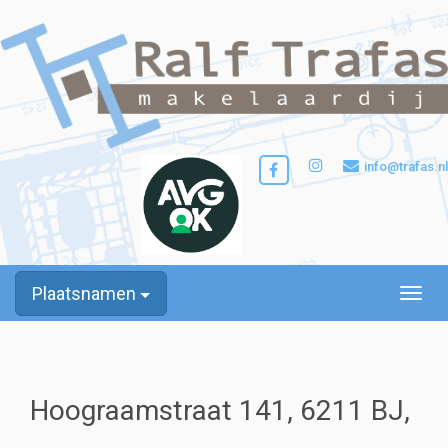
info@trafas.nl
Plaatsnamen
Toggle
Hoograamstraat 141, 6211 BJ,