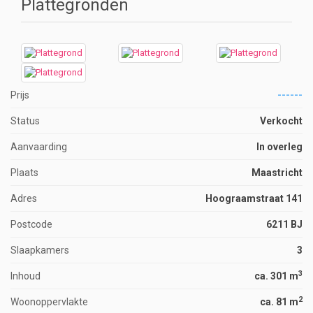
Plattegronden
Prijs
------
Status
Verkocht
Aanvaarding
In overleg
Plaats
Maastricht
Adres
Hoograamstraat 141
Postcode
6211 BJ
Slaapkamers
3
3
Inhoud
ca. 301 m
2
Woonoppervlakte
ca. 81 m