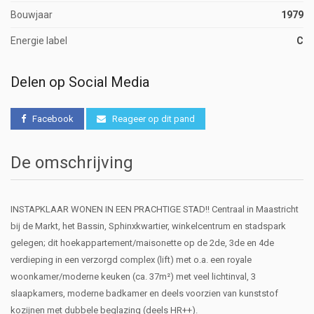
Bouwjaar
1979
Energie label
C
Delen op Social Media
Facebook
Reageer op dit pand
De omschrijving
INSTAPKLAAR WONEN IN EEN PRACHTIGE STAD!! Centraal in Maastricht
bij de Markt, het Bassin, Sphinxkwartier, winkelcentrum en stadspark
gelegen; dit hoekappartement/maisonette op de 2de, 3de en 4de
verdieping in een verzorgd complex (lift) met o.a. een royale
woonkamer/moderne keuken (ca. 37m²) met veel lichtinval, 3
slaapkamers, moderne badkamer en deels voorzien van kunststof
kozijnen met dubbele beglazing (deels HR++).