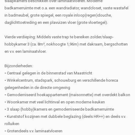
slaapkamers beschikken over laminaatvloeren. Moderne
badkamerruimte met o.a. een wandradiator, wandcloset, vaste wastafel
in badmeubel, grote spiegel, een royale inloop(regen)douche,
daglichttoetreding en een plavuizen vloer (grote vloertegel).
Vierde verdieping: Middels vaste trap te bereiken zolder/slaap-
hobbykamer 3 (ca. 8m², nokhoogte 1,96m) met dakraam, bergschotten
en v.v. een laminaatvloer.
Bijzonderheden:
• Centraal gelegen in de binnenstad van Maastricht
• Winkelcentrum, stadspark, schouwburg en verschillende horeca
gelegenheden in de directe omgeving
• Gemoderniseerd hoekappartement (maisonnette) met overdekt balkon
• Woonkamer met veel lichtinval en open moderne keuken
• 3 slaap (hobby)kamers en gemoderniseerde badkamerruimte
• Kunststof kozijnen met dubbele beglazing (deels HR++) en deels v.v.
rolluiken
• Grotendeels v.v. laminaatvloeren