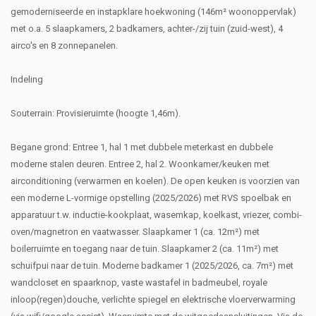
gemoderniseerde en instapklare hoekwoning (146m² woonoppervlak)
met o.a. 5 slaapkamers, 2 badkamers, achter-/zij tuin (zuid-west), 4
airco's en 8 zonnepanelen.
Indeling
Souterrain: Provisieruimte (hoogte 1,46m).
Begane grond: Entree 1, hal 1 met dubbele meterkast en dubbele
moderne stalen deuren. Entree 2, hal 2. Woonkamer/keuken met
airconditioning (verwarmen en koelen). De open keuken is voorzien van
een moderne L-vormige opstelling (2025/2026) met RVS spoelbak en
apparatuur t.w. inductie-kookplaat, wasemkap, koelkast, vriezer, combi-
oven/magnetron en vaatwasser. Slaapkamer 1 (ca. 12m²) met
boilerruimte en toegang naar de tuin. Slaapkamer 2 (ca. 11m²) met
schuifpui naar de tuin. Moderne badkamer 1 (2025/2026, ca. 7m²) met
wandcloset en spaarknop, vaste wastafel in badmeubel, royale
inloop(regen)douche, verlichte spiegel en elektrische vloerverwarming