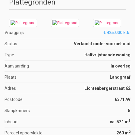
Plattegronden
Vraagprijs
€ 425.000 k.k.
Status
Verkocht onder voorbehoud
Type
Halfvrijstaande woning
Aanvaarding
In overleg
Plaats
Landgraaf
Adres
Lichtenbergerstraat 62
Postcode
6371 AV
Slaapkamers
5
3
Inhoud
ca. 521 m
2
Perceel oppervlakte
260 m