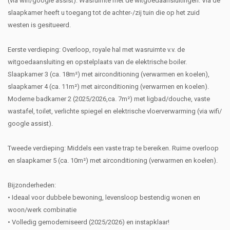
(via wifi/google assist). Wasruimte met de witgoedaansluitingen. Via de
slaapkamer heeft u toegang tot de achter-/zij tuin die op het zuid
westen is gesitueerd.
Eerste verdieping: Overloop, royale hal met wasruimte v.v. de
witgoedaansluiting en opstelplaats van de elektrische boiler.
Slaapkamer 3 (ca. 18m²) met airconditioning (verwarmen en koelen),
slaapkamer 4 (ca. 11m²) met airconditioning (verwarmen en koelen).
Moderne badkamer 2 (2025/2026,ca. 7m²) met ligbad/douche, vaste
wastafel, toilet, verlichte spiegel en elektrische vloerverwarming (via wifi/
google assist).
Tweede verdieping: Middels een vaste trap te bereiken. Ruime overloop
en slaapkamer 5 (ca. 10m²) met airconditioning (verwarmen en koelen).
Bijzonderheden:
• Ideaal voor dubbele bewoning, levensloop bestendig wonen en
woon/werk combinatie
• Volledig gemoderniseerd (2025/2026) en instapklaar!