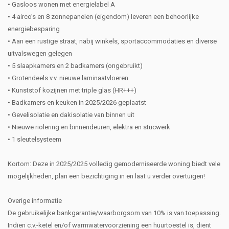
• Gasloos wonen met energielabel A
• 4 airco’s en 8 zonnepanelen (eigendom) leveren een behoorlijke
energiebesparing
• Aan een rustige straat, nabij winkels, sportaccommodaties en diverse
uitvalswegen gelegen
• 5 slaapkamers en 2 badkamers (ongebruikt)
• Grotendeels v.v. nieuwe laminaatvloeren
• Kunststof kozijnen met triple glas (HR+++)
• Badkamers en keuken in 2025/2026 geplaatst
• Gevelisolatie en dakisolatie van binnen uit
• Nieuwe riolering en binnendeuren, elektra en stucwerk
• 1 sleutelsysteem
Kortom: Deze in 2025/2025 volledig gemoderniseerde woning biedt vele
mogelijkheden, plan een bezichtiging in en laat u verder overtuigen!
Overige informatie
De gebruikelijke bankgarantie/waarborgsom van 10% is van toepassing.
Indien c.v.-ketel en/of warmwatervoorziening een huurtoestel is, dient