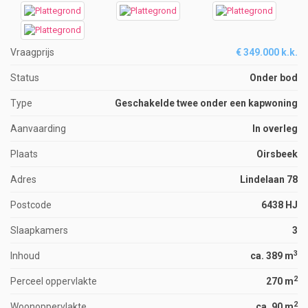
Vraagprijs
€ 349.000 k.k.
Status
Onder bod
Type
Geschakelde twee onder een kapwoning
Aanvaarding
In overleg
Plaats
Oirsbeek
Adres
Lindelaan 78
Postcode
6438 HJ
Slaapkamers
3
3
Inhoud
ca. 389 m
2
Perceel oppervlakte
270 m
2
Woonoppervlakte
ca. 90 m