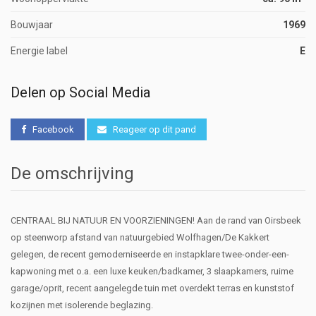
Bouwjaar
1969
Energie label
E
Delen op Social Media
Facebook
Reageer op dit pand
De omschrijving
CENTRAAL BIJ NATUUR EN VOORZIENINGEN! Aan de rand van Oirsbeek
op steenworp afstand van natuurgebied Wolfhagen/De Kakkert
gelegen, de recent gemoderniseerde en instapklare twee-onder-een-
kapwoning met o.a. een luxe keuken/badkamer, 3 slaapkamers, ruime
garage/oprit, recent aangelegde tuin met overdekt terras en kunststof
kozijnen met isolerende beglazing.