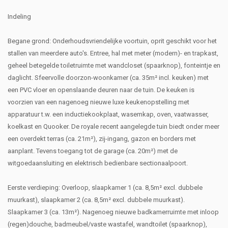
Indeling
Begane grond: Onderhoudsvriendelijke voortuin, oprit geschikt voor het
stallen van meerdere auto's. Entree, hal met meter (modern)- en trapkast,
geheel betegelde toiletruimte met wandcloset (spaarknop), fonteintje en
daglicht. Sfeervolle doorzon-woonkamer (ca. 35m² incl. keuken) met
een PVC vloer en openslaande deuren naar de tuin. De keuken is
voorzien van een nagenoeg nieuwe luxe keukenopstelling met
apparatuur t.w. een inductiekookplaat, wasemkap, oven, vaatwasser,
koelkast en Quooker. De royale recent aangelegde tuin biedt onder meer
een overdekt terras (ca. 21m²), zij-ingang, gazon en borders met
aanplant. Tevens toegang tot de garage (ca. 20m²) met de
witgoedaansluiting en elektrisch bedienbare sectionaalpoort.
Eerste verdieping: Overloop, slaapkamer 1 (ca. 8,5m² excl. dubbele
muurkast), slaapkamer 2 (ca. 8,5m² excl. dubbele muurkast).
Slaapkamer 3 (ca. 13m²). Nagenoeg nieuwe badkamerruimte met inloop
(regen)douche, badmeubel/vaste wastafel, wandtoilet (spaarknop),