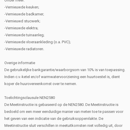
Onder meer:
-Vernieuwde keuken;
-Vernieuwde badkamer;
-Vernieuwd stucwerk;
-Vernieuwde elektra;
-Vernieuwde tuinaanleg;
-Vernieuwde vloeraankleding (o.a. PVC);
-Vernieuwde radiatoren.
Overige informatie
De gebruikelijke bankgarantie/waarborgsom van 10% is van toepassing.
Indien c.v.-ketel en/of warmwatervoorziening een huurtoestel is, dient
koper de huurovereenkomst over te nemen.
Toelichtingsclausule NEN2580
De Meetinstructie is gebaseerd op de NEN2580. De Meetinstructie is
bedoeld om een meer eenduidige manier van meten toe te passen voor
het geven van een indicatie van de gebruiksoppervlakte. De
Meetinstructie sluit verschillen in meetuitkomsten niet volledig uit, door