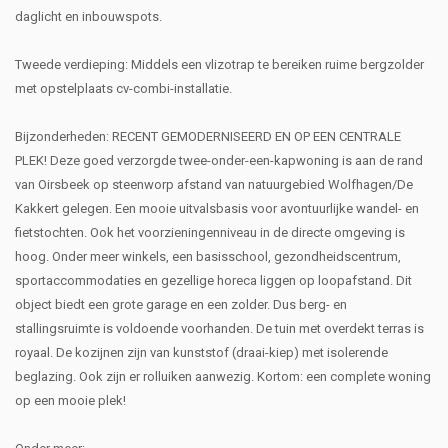
daglicht en inbouwspots.
Tweede verdieping: Middels een vlizotrap te bereiken ruime bergzolder
met opstelplaats cv-combi-installatie.
Bijzonderheden: RECENT GEMODERNISEERD EN OP EEN CENTRALE
PLEK! Deze goed verzorgde twee-onder-een-kapwoning is aan de rand
van Oirsbeek op steenworp afstand van natuurgebied Wolfhagen/De
Kakkert gelegen. Een mooie uitvalsbasis voor avontuurlijke wandel- en
fietstochten. Ook het voorzieningenniveau in de directe omgeving is
hoog. Onder meer winkels, een basisschool, gezondheidscentrum,
sportaccommodaties en gezellige horeca liggen op loopafstand. Dit
object biedt een grote garage en een zolder. Dus berg- en
stallingsruimte is voldoende voorhanden. De tuin met overdekt terras is
royaal. De kozijnen zijn van kunststof (draai-kiep) met isolerende
beglazing. Ook zijn er rolluiken aanwezig. Kortom: een complete woning
op een mooie plek!