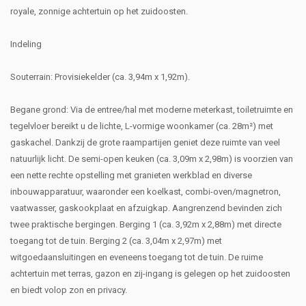
royale, zonnige achtertuin op het zuidoosten.
Indeling
Souterrain: Provisiekelder (ca. 3,94m x 1,92m).
Begane grond: Via de entree/hal met moderne meterkast, toiletruimte en
tegelvloer bereikt u de lichte, L-vormige woonkamer (ca. 28m²) met
gaskachel. Dankzij de grote raampartijen geniet deze ruimte van veel
natuurlijk licht. De semi-open keuken (ca. 3,09m x 2,98m) is voorzien van
een nette rechte opstelling met granieten werkblad en diverse
inbouwapparatuur, waaronder een koelkast, combi-oven/magnetron,
vaatwasser, gaskookplaat en afzuigkap. Aangrenzend bevinden zich
twee praktische bergingen. Berging 1 (ca. 3,92m x 2,88m) met directe
toegang tot de tuin. Berging 2 (ca. 3,04m x 2,97m) met
witgoedaansluitingen en eveneens toegang tot de tuin. De ruime
achtertuin met terras, gazon en zij-ingang is gelegen op het zuidoosten
en biedt volop zon en privacy.