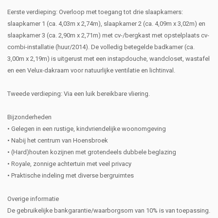
Eerste verdieping: Overloop met toegang tot drie slaapkamers:
slaapkamer 1 (ca. 4,03m x 2,74m), slaapkamer 2 (ca. 4,09m x 3,02m) en
slaapkamer 3 (ca. 2,90m x 2,71m) met cv-/bergkast met opstelplaats cv-
combi-installatie (huur/2014). De volledig betegelde badkamer (ca.
3,00m x 2,19m) is uitgerust met een instapdouche, wandcloset, wastafel
en een Velux-dakraam voor natuurlijke ventilatie en lichtinval.
Tweede verdieping: Via een luik bereikbare vliering.
Bijzonderheden
• Gelegen in een rustige, kindvriendelijke woonomgeving
• Nabij het centrum van Hoensbroek
• (Hard)houten kozijnen met grotendeels dubbele beglazing
• Royale, zonnige achtertuin met veel privacy
• Praktische indeling met diverse bergruimtes
Overige informatie
De gebruikelijke bankgarantie/waarborgsom van 10% is van toepassing.