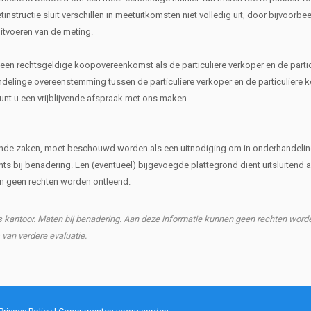
nstructie sluit verschillen in meetuitkomsten niet volledig uit, door bijvoorbe
uitvoeren van de meting.
n een rechtsgeldige koopovereenkomst als de particuliere verkoper en de partic
inge overeenstemming tussen de particuliere verkoper en de particuliere k
kunt u een vrijblijvende afspraak met ons maken.
rende zaken, moet beschouwd worden als een uitnodiging om in onderhandelin
hts bij benadering. Een (eventueel) bijgevoegde plattegrond dient uitsluitend a
nen geen rechten worden ontleend.
ns kantoor. Maten bij benadering. Aan deze informatie kunnen geen rechten word
s van verdere evaluatie.