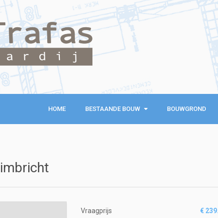
HOME
BESTAANDE BOUW
BESTAANDE BOUW
BOUWGROND
KOOPWONINGEN
EXCLUSIEVE WONINGEN
imbricht
RECREATIEWONINGEN
Vraagprijs
€ 239