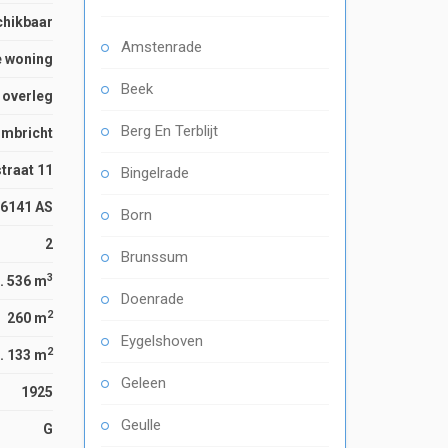
chikbaar
Amstenrade
e woning
Beek
n overleg
Berg En Terblijt
imbricht
traat 11
Bingelrade
6141 AS
Born
2
Brunssum
3
. 536 m
Doenrade
2
260 m
Eygelshoven
2
. 133 m
Geleen
1925
Geulle
G