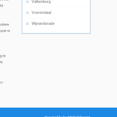
Valkenburg
eld
Voerendaal
Wijnandsrade
uliere
oper is
g te
ls
en