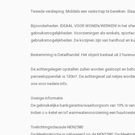
Tweede verdieping: Middels een vaste trap te bereiken. Sl
Bijzonderheden: IDEAAL VOOR WONEN/WERKEN! In het sfeerv
gebruiksmogelijkheden. Voorzieningen als winkels, sportacco
gebruiksmogelijkheden. De kozijnen zijn van hardhout en kun
Bestemming is Detailhandel. Het object bestaat uit 2 huis
De achtergelegen opstallen zullen worden gesloopt en behor
perceeloppervlak is 130m². De achtergevel zal netjes worden 
ons voor nadere info.
Overige informatie
De gebruikelijke bankgarantie/waarborgsom van 10% is van
Indien c.v.-ketel en/of warmwatervoorziening een huurtoest
Toelichtingsclausule NEN2580
De Meetinstructie is gebaseerd op de NEN2580. De Meetinst