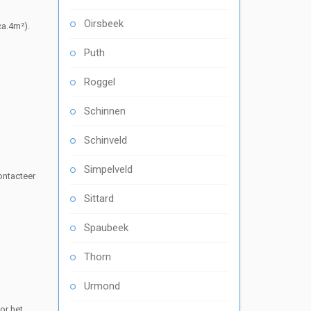
Oirsbeek
ca.4m²).
Puth
Roggel
Schinnen
Schinveld
Simpelveld
ontacteer
Sittard
Spaubeek
Thorn
Urmond
or het