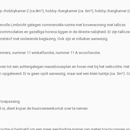
aap-/hobbykamer 2 (ca.8m²), hobby-/bergkamer (ca. 6m²), hobby-/bergkamer (
olle Limbricht gelegen commerciële ruimte met bovenwoning met talloze
mmodaties en gezellige horeca liggen in de directe nabijheid. Er zijn talloze
ststof met isolerende beglazing. Ook zijn er rolluiken aanwezig.
nummers, nummer 11 winkelfunctie, nummer 11 A woonfunctie.
en tot een achtergelegen nieuwbouwplan en horen niet bij het verkochte. Het
opgeleverd. Er is geen oprit aanwezig, maar wel een klein tuintje (ca. 5m²). C
 toepassing.
el is, dient koper de huurovereenkomst over te nemen.
ructie is bedoeld om een meer eenduidige manier van meten toe te passen vo