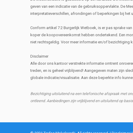
geven van een indicatie van de gebruiksoppervlakte. De Meeti
interpretatieverschillen, afrondingen of beperkingen bij het 
Conform artikel 7:2 Burgerlijk Wetboek, is er pas sprake va
koper de koopovereenkomst hebben ondertekend. Een mondel
niet rechtsgeldig. Voor meer informatie en/of bezichtiging 
Disclaimer
Alle door ons kantoor verstrekte informatie omtrent onroe
treden, en is geheel vrijblijvend! Aangegeven maten zijn slec
globale indicatie/visualisatie. Aan deze beperkte info kun
Bezichtiging uitsluitend na een telefonische afspraak met o
ontleend. Aanbiedingen zijn vrijblijvend en uitsluitend op basi