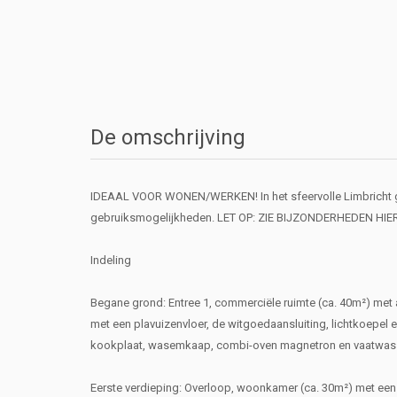
De omschrijving
IDEAAL VOOR WONEN/WERKEN! In het sfeervolle Limbricht g
gebruiksmogelijkheden. LET OP: ZIE BIJZONDERHEDEN HI
Indeling
Begane grond: Entree 1, commerciële ruimte (ca. 40m²) met ai
met een plavuizenvloer, de witgoedaansluiting, lichtkoepel
kookplaat, wasemkaap, combi-oven magnetron en vaatwasser 
Eerste verdieping: Overloop, woonkamer (ca. 30m²) met een 