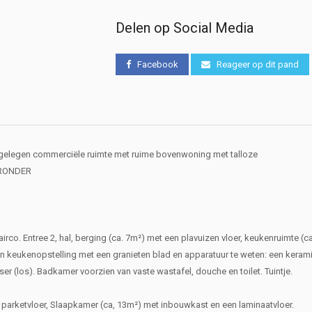
Delen op Social Media
Facebook
Reageer op dit pand
elegen commerciële ruimte met ruime bovenwoning met talloze
ERONDER
rco. Entree 2, hal, berging (ca. 7m²) met een plavuizen vloer, keukenruimte (c
 en keukenopstelling met een granieten blad en apparatuur te weten: een keram
(los). Badkamer voorzien van vaste wastafel, douche en toilet. Tuintje.
parketvloer, Slaapkamer (ca, 13m²) met inbouwkast en een laminaatvloer.