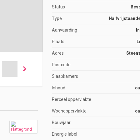
Status
Bes
Type
Halfvrijstaand
Aanvaarding
I
Plaats
L
Adres
Steens
Postcode
Slaapkamers
Inhoud
ca
Perceel oppervlakte
Woonoppervlakte
ca
Bouwjaar
Energie label