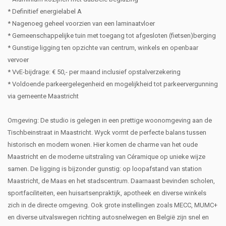
* Definitief energielabel A
* Nagenoeg geheel voorzien van een laminaatvloer
* Gemeenschappelijke tuin met toegang tot afgesloten (fietsen)berging
* Gunstige ligging ten opzichte van centrum, winkels en openbaar
vervoer
* VvE-bijdrage: € 50,- per maand inclusief opstalverzekering
* Voldoende parkeergelegenheid en mogelijkheid tot parkeervergunning
via gemeente Maastricht
Omgeving: De studio is gelegen in een prettige woonomgeving aan de
Tischbeinstraat in Maastricht. Wyck vormt de perfecte balans tussen
historisch en modern wonen. Hier komen de charme van het oude
Maastricht en de moderne uitstraling van Céramique op unieke wijze
samen. De ligging is bijzonder gunstig: op loopafstand van station
Maastricht, de Maas en het stadscentrum. Daarnaast bevinden scholen,
sportfaciliteiten, een huisartsenpraktijk, apotheek en diverse winkels
zich in de directe omgeving. Ook grote instellingen zoals MECC, MUMC+
en diverse uitvalswegen richting autosnelwegen en België zijn snel en