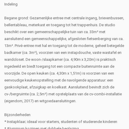
Indeling
Begane grond: Gezamenlijke entree met centrale ingang, brievenbussen,
bellentableau, meterkast en toegang tot het trappenhuis. De studio
beschikt over een gemeenschappelijke tuin van ca. 33m² met
aansluitend een gemeenschappelijke, afgesloten fietsenberging van ca.
13m². Privé-entree met hal en toegang tot de moderne, geheel betegelde
badkamer (ca. 3m²), voorzien van een instapdouche, vaste wastafel en
wandcloset. De woon-/slaapkamer (ca. 4,90m x 3,20m) is praktisch
ingedeeld en biedt toegang tot een compacte buitenruimte aan de
voorzijde. De open keuken (ca. 4,30m x 1,51m) is voorzien van een
eenvoudige keukenopstelling met de navolgende apparatuur: een
gaskookplaat, afzuigkap en koelkast. Aansluitend bevindt zich de
cv-/bergruimte (ca. 2,5m²) met opstelplaats van de cv-combi-installatie
(eigendom, 2017) en witgoedaansluitingen.
Bijzonderheden
* Instapklaar; ideaal voor starters, studenten of studerende kinderen
* Aluminium kozijnen met dubbele beglazing