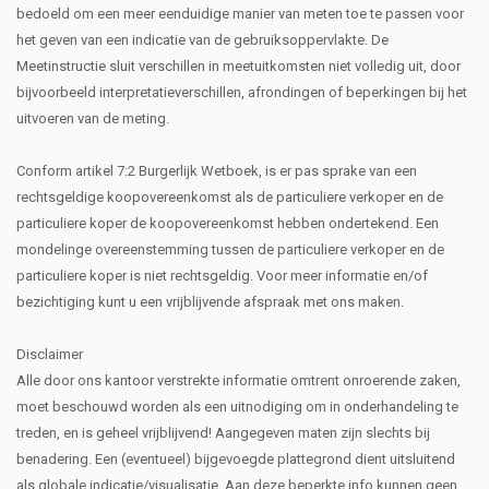
bedoeld om een meer eenduidige manier van meten toe te passen voor
het geven van een indicatie van de gebruiksoppervlakte. De
Meetinstructie sluit verschillen in meetuitkomsten niet volledig uit, door
bijvoorbeeld interpretatieverschillen, afrondingen of beperkingen bij het
uitvoeren van de meting.
Conform artikel 7:2 Burgerlijk Wetboek, is er pas sprake van een
rechtsgeldige koopovereenkomst als de particuliere verkoper en de
particuliere koper de koopovereenkomst hebben ondertekend. Een
mondelinge overeenstemming tussen de particuliere verkoper en de
particuliere koper is niet rechtsgeldig. Voor meer informatie en/of
bezichtiging kunt u een vrijblijvende afspraak met ons maken.
Disclaimer
Alle door ons kantoor verstrekte informatie omtrent onroerende zaken,
moet beschouwd worden als een uitnodiging om in onderhandeling te
treden, en is geheel vrijblijvend! Aangegeven maten zijn slechts bij
benadering. Een (eventueel) bijgevoegde plattegrond dient uitsluitend
als globale indicatie/visualisatie. Aan deze beperkte info kunnen geen