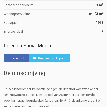
2
Perceel oppervlakte
261 m
2
Woonoppervlakte
ca. 93 m
Bouwjaar
1953
Energie label
F
Delen op Social Media
Facebook
Reageer op dit pand
De omschrijving
Op een kindvriendelijke locatie gelegen; de uitgebouwde twee-onder-
een-kapwoning op een ruim perceel van 261m² met o.a. een royale
woonkamer/aanbouwkeuken (totaal ca. 46m²), 3 slaapkamers, oprit en
een vrij gelegen tuin op zuid-oost.