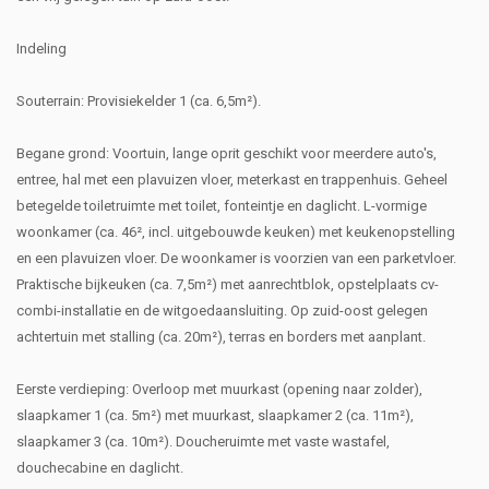
Indeling
Souterrain: Provisiekelder 1 (ca. 6,5m²).
Begane grond: Voortuin, lange oprit geschikt voor meerdere auto's,
entree, hal met een plavuizen vloer, meterkast en trappenhuis. Geheel
betegelde toiletruimte met toilet, fonteintje en daglicht. L-vormige
woonkamer (ca. 46², incl. uitgebouwde keuken) met keukenopstelling
en een plavuizen vloer. De woonkamer is voorzien van een parketvloer.
Praktische bijkeuken (ca. 7,5m²) met aanrechtblok, opstelplaats cv-
combi-installatie en de witgoedaansluiting. Op zuid-oost gelegen
achtertuin met stalling (ca. 20m²), terras en borders met aanplant.
Eerste verdieping: Overloop met muurkast (opening naar zolder),
slaapkamer 1 (ca. 5m²) met muurkast, slaapkamer 2 (ca. 11m²),
slaapkamer 3 (ca. 10m²). Doucheruimte met vaste wastafel,
douchecabine en daglicht.