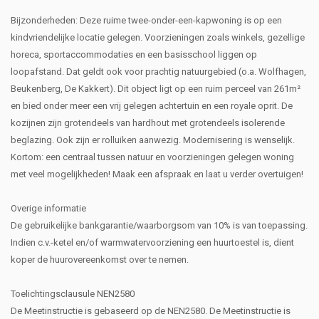
Bijzonderheden: Deze ruime twee-onder-een-kapwoning is op een
kindvriendelijke locatie gelegen. Voorzieningen zoals winkels, gezellige
horeca, sportaccommodaties en een basisschool liggen op
loopafstand. Dat geldt ook voor prachtig natuurgebied (o.a. Wolfhagen,
Beukenberg, De Kakkert). Dit object ligt op een ruim perceel van 261m²
en bied onder meer een vrij gelegen achtertuin en een royale oprit. De
kozijnen zijn grotendeels van hardhout met grotendeels isolerende
beglazing. Ook zijn er rolluiken aanwezig. Modernisering is wenselijk.
Kortom: een centraal tussen natuur en voorzieningen gelegen woning
met veel mogelijkheden! Maak een afspraak en laat u verder overtuigen!
Overige informatie
De gebruikelijke bankgarantie/waarborgsom van 10% is van toepassing.
Indien c.v.-ketel en/of warmwatervoorziening een huurtoestel is, dient
koper de huurovereenkomst over te nemen.
Toelichtingsclausule NEN2580
De Meetinstructie is gebaseerd op de NEN2580. De Meetinstructie is