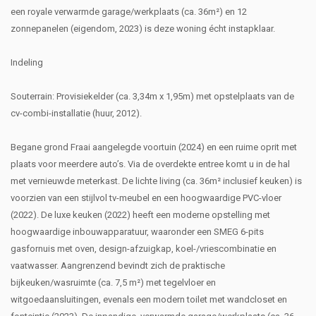
een royale verwarmde garage/werkplaats (ca. 36m²) en 12
zonnepanelen (eigendom, 2023) is deze woning écht instapklaar.
Indeling
Souterrain: Provisiekelder (ca. 3,34m x 1,95m) met opstelplaats van de
cv-combi-installatie (huur, 2012).
Begane grond Fraai aangelegde voortuin (2024) en een ruime oprit met
plaats voor meerdere auto’s. Via de overdekte entree komt u in de hal
met vernieuwde meterkast. De lichte living (ca. 36m² inclusief keuken) is
voorzien van een stijlvol tv-meubel en een hoogwaardige PVC-vloer
(2022). De luxe keuken (2022) heeft een moderne opstelling met
hoogwaardige inbouwapparatuur, waaronder een SMEG 6-pits
gasfornuis met oven, design-afzuigkap, koel-/vriescombinatie en
vaatwasser. Aangrenzend bevindt zich de praktische
bijkeuken/wasruimte (ca. 7,5 m²) met tegelvloer en
witgoedaansluitingen, evenals een modern toilet met wandcloset en