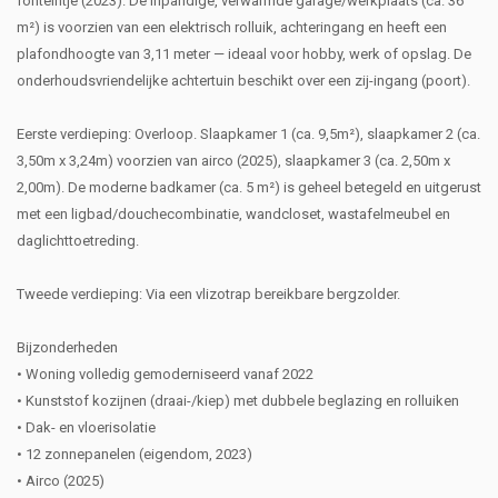
fonteintje (2023). De inpandige, verwarmde garage/werkplaats (ca. 36
m²) is voorzien van een elektrisch rolluik, achteringang en heeft een
plafondhoogte van 3,11 meter — ideaal voor hobby, werk of opslag. De
onderhoudsvriendelijke achtertuin beschikt over een zij-ingang (poort).
Eerste verdieping: Overloop. Slaapkamer 1 (ca. 9,5m²), slaapkamer 2 (ca.
3,50m x 3,24m) voorzien van airco (2025), slaapkamer 3 (ca. 2,50m x
2,00m). De moderne badkamer (ca. 5 m²) is geheel betegeld en uitgerust
met een ligbad/douchecombinatie, wandcloset, wastafelmeubel en
daglichttoetreding.
Tweede verdieping: Via een vlizotrap bereikbare bergzolder.
Bijzonderheden
• Woning volledig gemoderniseerd vanaf 2022
• Kunststof kozijnen (draai-/kiep) met dubbele beglazing en rolluiken
• Dak- en vloerisolatie
• 12 zonnepanelen (eigendom, 2023)
• Airco (2025)